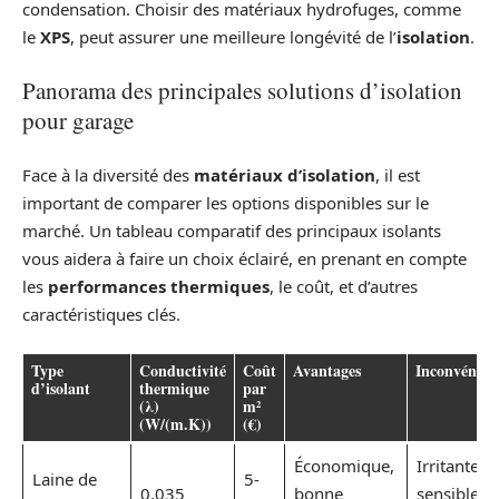
condensation. Choisir des matériaux hydrofuges, comme
le
XPS
, peut assurer une meilleure longévité de l’
isolation
.
Panorama des principales solutions d’isolation
pour garage
Face à la diversité des
matériaux d’isolation
, il est
important de comparer les options disponibles sur le
marché. Un tableau comparatif des principaux isolants
vous aidera à faire un choix éclairé, en prenant en compte
les
performances thermiques
, le coût, et d’autres
caractéristiques clés.
Type
Conductivité
Coût
Avantages
Inconvénien
d’isolant
thermique
par
(λ)
m²
(W/(m.K))
(€)
Économique,
Irritante,
Laine de
5-
0,035
bonne
sensible à