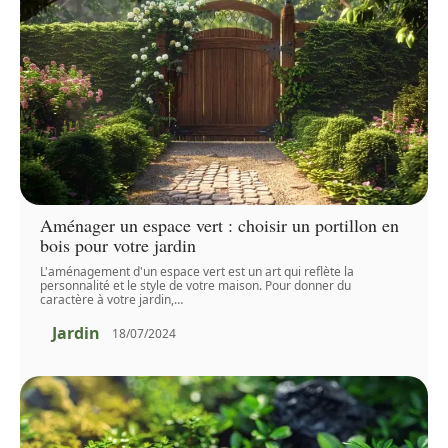
Aménager un espace vert : choisir un portillon en
bois pour votre jardin
L'aménagement d'un espace vert est un art qui reflète la
personnalité et le style de votre maison. Pour donner du
caractère à votre jardin,
…
Jardin
18/07/2024