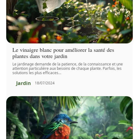
Le vinaigre blanc pour améliorer la santé des
plantes dans votre jardin
Le jardinage demande de la patience, de la connaissance et une
attention particulière aux besoins de chaque plante. Parfois, les
solutions les plus efficaces
…
Jardin
18/07/2024