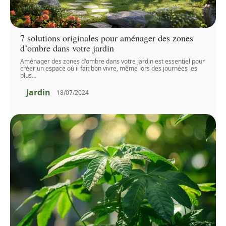
7 solutions originales pour aménager des zones
d’ombre dans votre jardin
Aménager des zones d'ombre dans votre jardin est essentiel pour
créer un espace où il fait bon vivre, même lors des journées les
plus
…
Jardin
18/07/2024