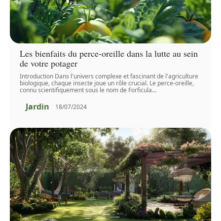
Les bienfaits du perce-oreille dans la lutte au sein
de votre potager
Introduction Dans l'univers complexe et fascinant de l'agriculture
biologique, chaque insecte joue un rôle crucial. Le perce-oreille,
connu scientifiquement sous le nom de Forficula
…
Jardin
18/07/2024