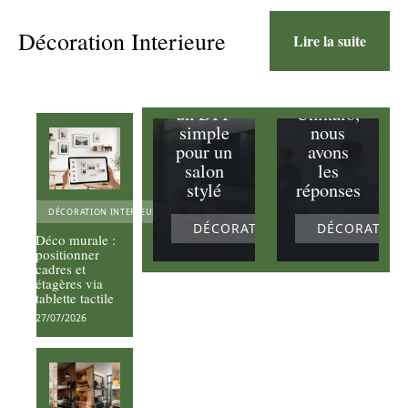
question
s sur les
Décoration Interieure
Lire la suite
Meuble
avis
TV en
pour la
palette :
peinture
un DIY
Unikalo,
simple
nous
pour un
avons
salon
les
stylé
réponses
DÉCORATION INTERIEURE
DÉCORATION INTERIEURE
DÉCORATION
Déco murale :
positionner
cadres et
étagères via
tablette tactile
27/07/2026