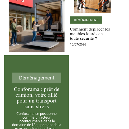
DÉMÉNAGEMENT
Comment déplacer les
meubles lourds en
toute sécurité ?
10/07/2026
Déménagement
Conforama : prêt de
camion, votre allié
pour un transport
sans stress
Conforama se positionne
comme un acteur
incontournable dans le
domaine de l'équipement de la
maison, offrant une large
…