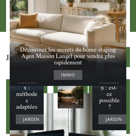
Découvrez les secrets du home staging
Veranda
Agen Maison Langel pour vendre plus
Jardin
Lire la suite
Effarouc
sur
rapidement
heur
terrasse
pour
sans
IMMO
corbeau
fondatio
x :
n : est-
méthode
ce
s
possible
adaptées
?
JARDIN
JARDIN
JARDIN
Idée
d’aménagement
pour un coin