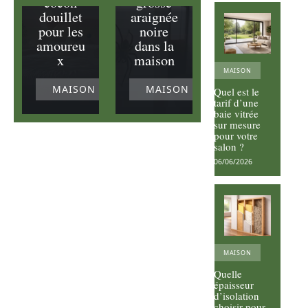
cocon
grosse
douillet
araignée
pour les
noire
amoureu
dans la
x
maison
MAISON
MAISON
MAISON
Quel est le
tarif d’une
baie vitrée
sur mesure
pour votre
salon ?
06/06/2026
MAISON
Quelle
épaisseur
d’isolation
choisir pour