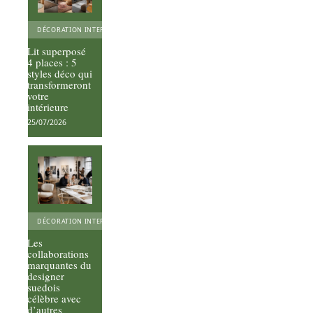
DÉCORATION INTERIEURE
Lit superposé
4 places : 5
styles déco qui
transformeront
votre
intérieure
25/07/2026
DÉCORATION INTERIEURE
Les
collaborations
marquantes du
designer
suedois
célèbre avec
d’autres