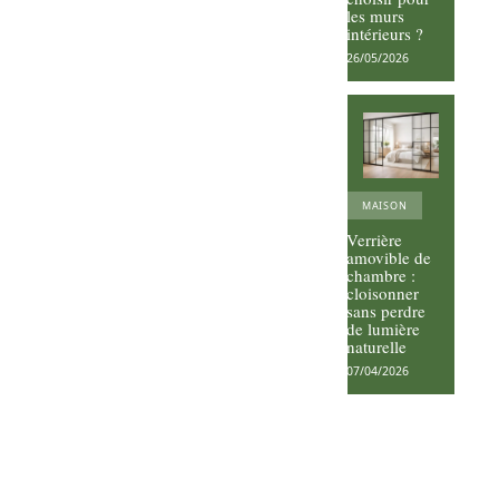
les murs
intérieurs ?
26/05/2026
MAISON
Verrière
amovible de
chambre :
cloisonner
sans perdre
de lumière
naturelle
07/04/2026
Vos