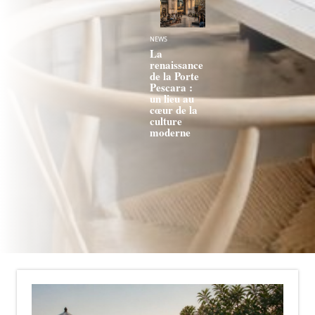
NEWS
La
renaissance
de la Porte
Pescara :
un lieu au
cœur de la
culture
moderne