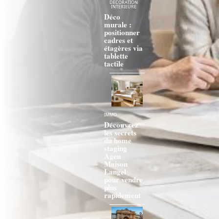
DÉCORATION
INTERIEURE
Déco
murale :
positionner
cadres et
étagères via
tablette
tactile
IMMO
Découvrez
les secrets
du home
staging
Agen
Maison
Langel
pour vendre
plus
rapidement