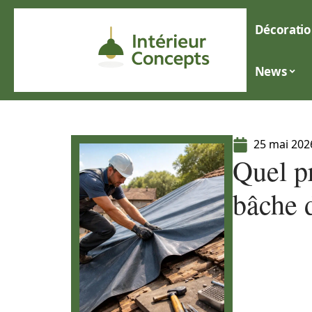
Décoratio
News
25 mai 202
Quel p
bâche d