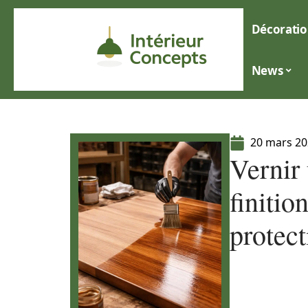
Décoratio
News
20 mars 2
Vernir 
finitio
protect