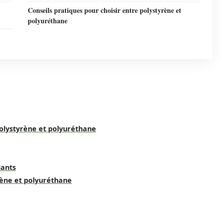
Conseils pratiques pour choisir entre polystyrène et
polyuréthane
polystyrène et polyuréthane
lants
rène et polyuréthane