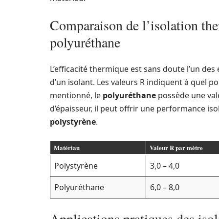
Comparaison de l’isolation the
polyuréthane
L’efficacité thermique est sans doute l’un des
d’un isolant. Les valeurs R indiquent à quel 
mentionné, le
polyuréthane
possède une valeu
d’épaisseur, il peut offrir une performance is
polystyrène
.
Matériau
Valeur R par mètre
Polystyrène
3,0 – 4,0
Polyuréthane
6,0 – 8,0
Applications pratiques des isol