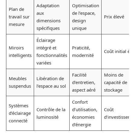
Adaptation
Optimisation
Plan de
aux
de l’espace,
travail sur
Prix élevé
dimensions
design
mesure
spécifiques
unique
Éclairage
Miroirs
intégré et
Praticité,
Coût initial éle
intelligents
fonctionnalités
modernité
variées
Facilité
Moins de
Meubles
Libération de
d’entretien,
capacité de
suspendus
l’espace au sol
aspect aéré
stockage
Confort
Systèmes
Contrôle de la
d’utilisation,
Coût
d’éclairage
luminosité
économies
d’investisseme
connecté
d’énergie