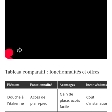
Tableau comparatif : fonctionnalités et offres
Élément
Fonctionnalité
Avantages
Inconvénients
Gain de
Douche à
Accès de
Coût
place, accès
l’italienne
plain-pied
d’installation
facile