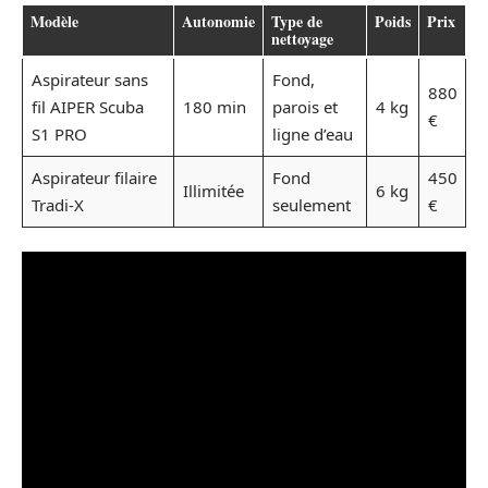
Modèle
Autonomie
Type de
Poids
Prix
nettoyage
Aspirateur sans
Fond,
880
fil AIPER Scuba
180 min
parois et
4 kg
€
S1 PRO
ligne d’eau
Aspirateur filaire
Fond
450
Illimitée
6 kg
Tradi-X
seulement
€