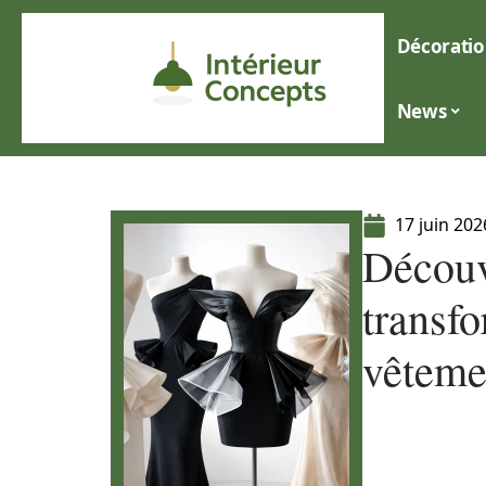
Décoratio
News
17 juin 202
Découv
transf
vêteme