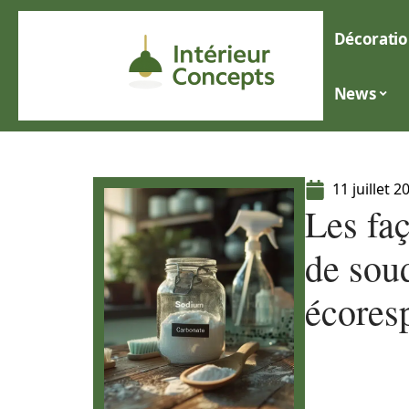
Décoratio
News
11 juillet 2
Les faç
de sou
écores