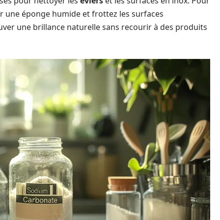
isés pour nettoyer les
éviers
et les surfaces en inox. Pour
sur une éponge humide et frottez les surfaces
er une brillance naturelle sans recourir à des produits