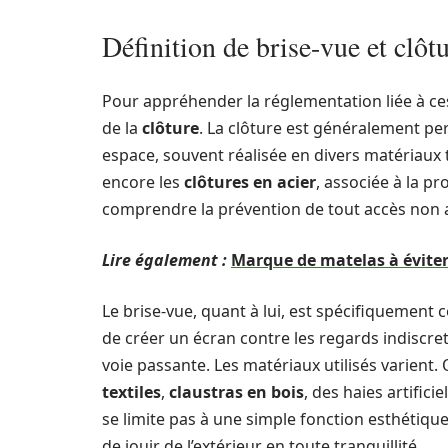
Définition de brise-vue et clôt
Pour appréhender la réglementation liée à ces i
de la
clôture
. La clôture est généralement p
espace, souvent réalisée en divers matériaux 
encore les
clôtures en acier
, associée à la pr
comprendre la prévention de tout accès non au
Lire également :
Marque de matelas à éviter
Le brise-vue, quant à lui, est spécifiquement c
de créer un écran contre les regards indiscret
voie passante. Les matériaux utilisés varien
textiles
,
claustras en bois
, des haies artific
se limite pas à une simple fonction esthétiqu
de jouir de l’extérieur en toute tranquillité.