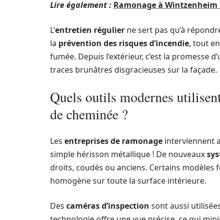
Lire également :
Ramonage à Wintzenheim : 
L’
entretien régulier
ne sert pas qu’à répondre
la
prévention des risques d’incendie
, tout e
fumée. Depuis l’extérieur, c’est la promesse d
traces brunâtres disgracieuses sur la façade.
Quels outils modernes utilisen
de cheminée ?
Les
entreprises de ramonage
interviennent a
simple hérisson métallique ! De nouveaux
sys
droits, coudés ou anciens. Certains modèles f
homogène sur toute la surface intérieure.
Des
caméras d’inspection
sont aussi utilisée
technologie offre une vue précise, ce qui mini