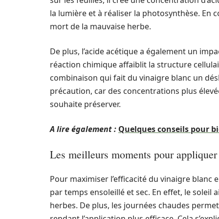
sur les feuilles, il crée une concentration d’aci
la lumière et à réaliser la photosynthèse. En 
mort de la mauvaise herbe.
De plus, l’acide acétique a également un impa
réaction chimique affaiblit la structure cellul
combinaison qui fait du vinaigre blanc un désher
précaution, car des concentrations plus éle
souhaite préserver.
A lire également :
Quelques conseils pour bie
Les meilleurs moments pour appliquer 
Pour maximiser l’efficacité du vinaigre blanc
par temps ensoleillé et sec. En effet, le soleil a
herbes. De plus, les journées chaudes permett
rendant l’application plus efficace. Cela s’expl