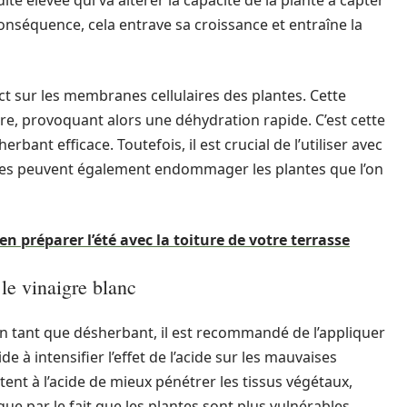
dité élevée qui va altérer la capacité de la plante à capter
conséquence, cela entrave sa croissance et entraîne la
ct sur les membranes cellulaires des plantes. Cette
aire, provoquant alors une déhydration rapide. C’est cette
bant efficace. Toutefois, il est crucial de l’utiliser avec
vées peuvent également endommager les plantes que l’on
n préparer l’été avec la toiture de votre terrasse
le vinaigre blanc
 en tant que désherbant, il est recommandé de l’appliquer
ide à intensifier l’effet de l’acide sur les mauvaises
ent à l’acide de mieux pénétrer les tissus végétaux,
ique par le fait que les plantes sont plus vulnérables