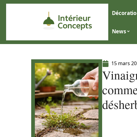
Décoratio
News
15 mars 2
Vinaigr
commen
désherb