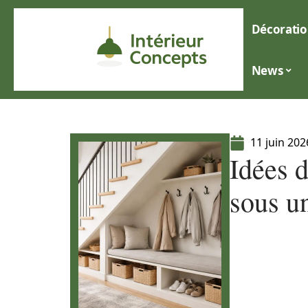
Décoratio
News
11 juin 202
Idées 
sous un