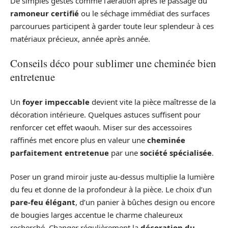
De simples gestes comme l’aération après le passage du
ramoneur certifié
ou le séchage immédiat des surfaces
parcourues participent à garder toute leur splendeur à ces
matériaux précieux, année après année.
Conseils déco pour sublimer une cheminée bien
entretenue
Un
foyer impeccable
devient vite la pièce maîtresse de la
décoration intérieure. Quelques astuces suffisent pour
renforcer cet effet waouh. Miser sur des accessoires
raffinés met encore plus en valeur une
cheminée
parfaitement entretenue
par une
société spécialisée
.
Poser un grand miroir juste au-dessus multiplie la lumière
du feu et donne de la profondeur à la pièce. Le choix d’un
pare-feu élégant
, d’un panier à bûches design ou encore
de bougies larges accentue le charme chaleureux
recherché. Changer régulièrement la
décoration du