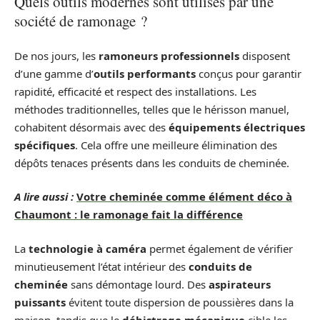
Quels outils modernes sont utilisés par une
société de ramonage ?
De nos jours, les
ramoneurs professionnels
disposent
d’une gamme d’
outils performants
conçus pour garantir
rapidité, efficacité et respect des installations. Les
méthodes traditionnelles, telles que le hérisson manuel,
cohabitent désormais avec des
équipements électriques
spécifiques
. Cela offre une meilleure élimination des
dépôts tenaces présents dans les conduits de cheminée.
A lire aussi :
Votre cheminée comme élément déco à
Chaumont : le ramonage fait la différence
La
technologie à caméra
permet également de vérifier
minutieusement l’état intérieur des
conduits de
cheminée
sans démontage lourd. Des
aspirateurs
puissants
évitent toute dispersion de poussières dans la
maison, tandis que le
débistrage mécanique
cible les