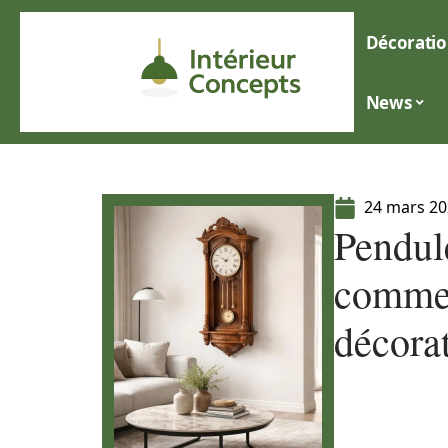
Décoratio
News
24 mars 2
Pendul
commen
décora