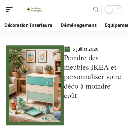
Décoration Interieure
Déménagement
Equipeme
5 juillet 2026
Peindre des
meubles IKEA et
personnaliser votre
déco à moindre
coût