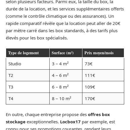
selon plusieurs facteurs. Parmi eux, la taille du box, la
durée de la location, et les services supplémentaires offerts
(comme le contrôle climatique ou des assurances). Un
rapide comparatif révèle que la location peut aller de 20€
par mètre carré dans les box standards, à des tarifs plus
élevés pour les box spécialisés.
Type de logement
Surface (m²)
Prix moyen/mois
Studio
3 – 4 m²
73€
T2
4 – 6 m²
111€
T3
6 – 8 m²
109€
T4
8 – 10 m²
170€
En outre, chaque entreprise propose des
offres box
stockage
exceptionnelles.
Locbox17
par exemple, est
connu pour ses promotions courantes, rendant leurs