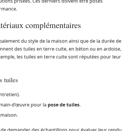
utions prisées. Ces derniers doivent être posés
ormance.
matériaux complémentaires
alement du style de la maison ainsi que de la durée de
nent des tuiles en terre cuite, en béton ou en ardoise,
emple, les tuiles en terre cuite sont réputées pour leur
 tuiles
ntretien).
a main-d’œuvre pour la
pose de tuiles
.
a maison.
ble de demander des échantillons pour évaluer leur rendu