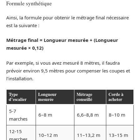
Formule synthétique
Ainsi, la formule pour obtenir le métrage final nécessaire
est la suivante :
Métrage final = Longueur mesurée + (Longueur
mesurée × 0,12)
Par exemple, si vous avez mesuré 8 mètres, il faudra
prévoir environ 9,5 mètres pour compenser les coupes et
l’installation.
Type
Longueur
Métrage
Corde à
d’escalier
mesurée
conseillé
acheter
5-7
6–8 m
6,6–8,8 m
8–10 m
marches
12-15
10–12 m
11–13,2 m
13–15 m
marches