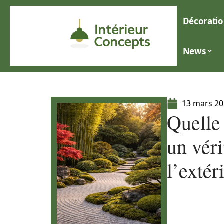
Décoratio
News
13 mars 2
Quelle 
un véri
l’extér