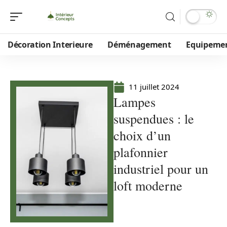
Décoration Interieure
Déménagement
Equipeme
11 juillet 2024
Lampes
suspendues : le
choix d’un
plafonnier
industriel pour un
loft moderne