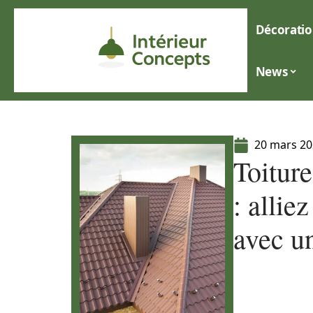
Décoratio
News
20 mars 2
Toitur
: allie
avec u