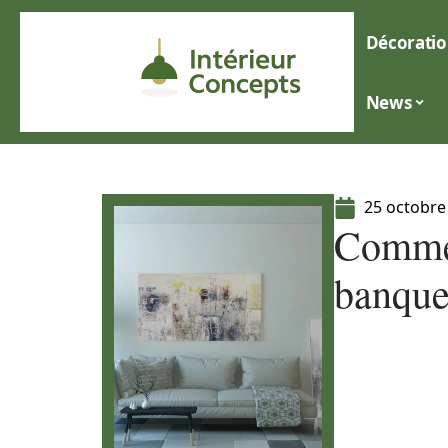
Décoratio
News
25 octobre
Commen
banque