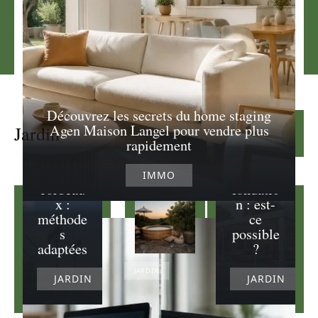
Découvrez les secrets du home staging
Veranda
Agen Maison Langel pour vendre plus
Jardin
Lire la suite
Effarouc
sur
rapidement
heur
terrasse
pour
sans
IMMO
corbeau
fondatio
x :
n : est-
méthode
ce
s
possible
adaptées
?
JARDIN
JARDIN
JARDIN
Idée
d’aménagement
pour un coin