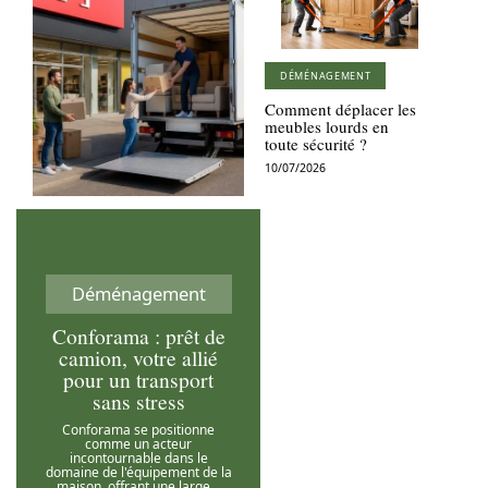
DÉMÉNAGEMENT
Comment déplacer les
meubles lourds en
toute sécurité ?
10/07/2026
Déménagement
Conforama : prêt de
camion, votre allié
pour un transport
sans stress
Conforama se positionne
comme un acteur
incontournable dans le
domaine de l'équipement de la
maison, offrant une large
…