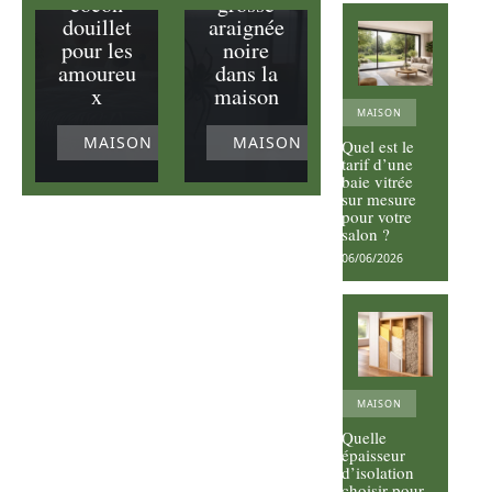
cocon
grosse
douillet
araignée
pour les
noire
amoureu
dans la
x
maison
MAISON
MAISON
MAISON
Quel est le
tarif d’une
baie vitrée
sur mesure
pour votre
salon ?
06/06/2026
MAISON
Quelle
épaisseur
d’isolation
choisir pour