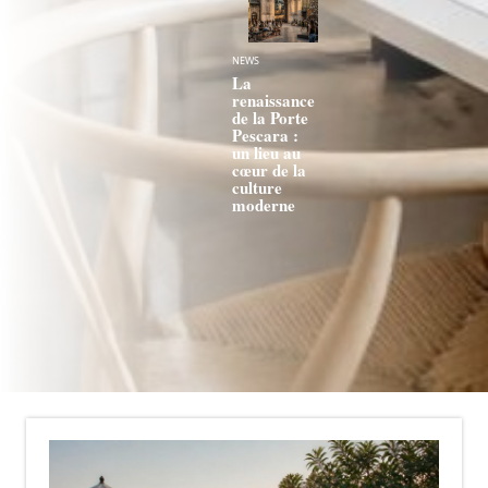
NEWS
La
renaissance
de la Porte
Pescara :
un lieu au
cœur de la
culture
moderne