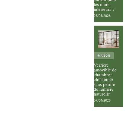
les murs
intérieurs ?
26/05/2026
MAISON
Verrière
amovible de
chambre :
cloisonner
sans perdre
de lumière
naturelle
07/04/2026
Vos