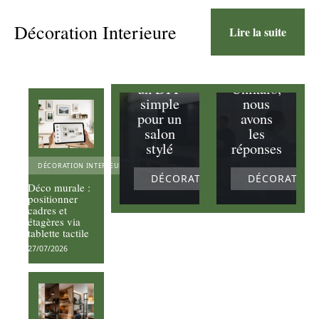
question
s sur les
Décoration Interieure
Lire la suite
Meuble
avis
TV en
pour la
palette :
peinture
un DIY
Unikalo,
simple
nous
pour un
avons
salon
les
stylé
réponses
DÉCORATION INTERIEURE
DÉCORATION INTERIEURE
DÉCORATION
Déco murale :
positionner
cadres et
étagères via
tablette tactile
27/07/2026