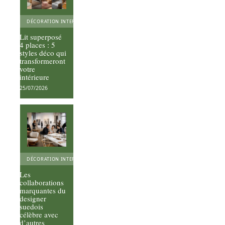
DÉCORATION INTERIEURE
Lit superposé
4 places : 5
styles déco qui
transformeront
votre
intérieure
25/07/2026
DÉCORATION INTERIEURE
Les
collaborations
marquantes du
designer
suedois
célèbre avec
d’autres