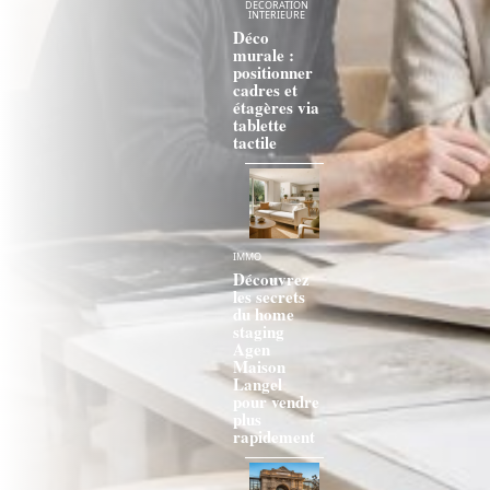
DÉCORATION
INTERIEURE
Déco
murale :
positionner
cadres et
étagères via
tablette
tactile
IMMO
Découvrez
les secrets
du home
staging
Agen
Maison
Langel
pour vendre
plus
rapidement