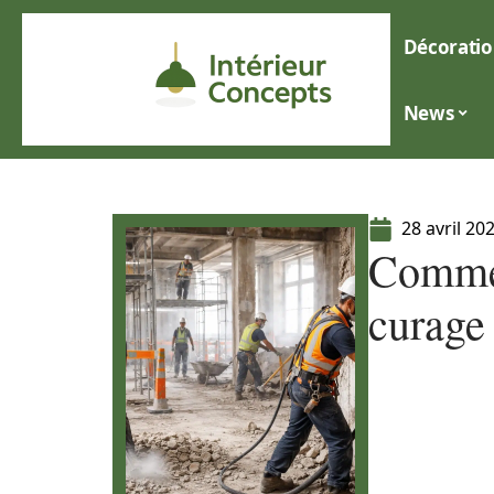
Décoratio
News
28 avril 20
Commen
curage 