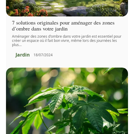
7 solutions originales pour aménager des zones
d’ombre dans votre jardin
Aménager des zones d'ombre dans votre jardin est essentiel pour
créer un espace où il fait bon vivre, même lors des journées les
plus
…
Jardin
18/07/2024