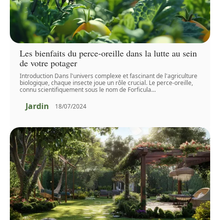
Les bienfaits du perce-oreille dans la lutte au sein
de votre potager
Introduction Dans l'univers complexe et fascinant de l'agriculture
biologique, chaque insecte joue un rôle crucial. Le perce-oreille,
connu scientifiquement sous le nom de Forficula
…
Jardin
18/07/2024