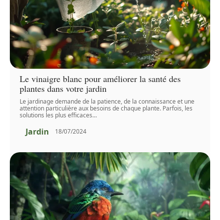
Le vinaigre blanc pour améliorer la santé des
plantes dans votre jardin
Le jardinage demande de la patience, de la connaissance et une
attention particulière aux besoins de chaque plante. Parfois, les
solutions les plus efficaces
…
Jardin
18/07/2024