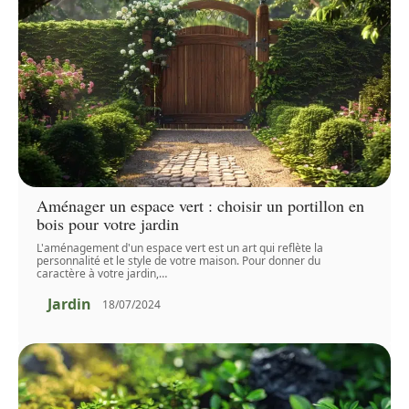
Aménager un espace vert : choisir un portillon en
bois pour votre jardin
L'aménagement d'un espace vert est un art qui reflète la
personnalité et le style de votre maison. Pour donner du
caractère à votre jardin,
…
Jardin
18/07/2024