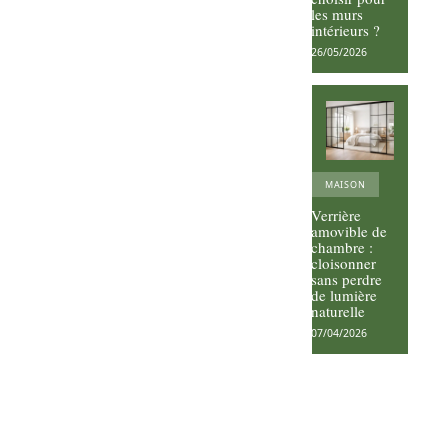
les murs
intérieurs ?
26/05/2026
MAISON
Verrière
amovible de
chambre :
cloisonner
sans perdre
de lumière
naturelle
07/04/2026
Vos