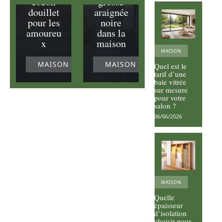
cocon
grosse
douillet
araignée
pour les
noire
amoureu
dans la
x
maison
MAISON
MAISON
MAISON
Quel est le
tarif d’une
baie vitrée
sur mesure
pour votre
salon ?
06/06/2026
MAISON
Quelle
épaisseur
d’isolation
choisir pour