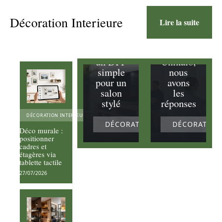
question
s sur les
Décoration Interieure
Lire la suite
Meuble
avis
TV en
pour la
palette :
peinture
un DIY
Unikalo,
simple
nous
pour un
avons
salon
les
stylé
réponses
DÉCORATION INTERIEURE
DÉCORATION INTERIEURE
DÉCORATION
Déco murale :
positionner
cadres et
étagères via
tablette tactile
27/07/2026