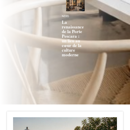
NEWS
La
renaissance
de la Porte
Pescara :
un lieu au
cœur de la
culture
moderne