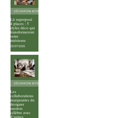
DÉCORATION INTERIEURE
Lit superposé
4 places : 5
styles déco qui
transformeront
votre
intérieure
25/07/2026
DÉCORATION INTERIEURE
Les
collaborations
marquantes du
designer
suedois
célèbre avec
d’autres