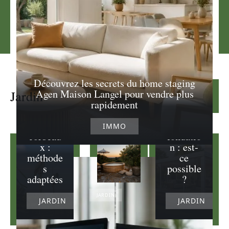
Découvrez les secrets du home staging
Veranda
Agen Maison Langel pour vendre plus
Jardin
Lire la suite
Effarouc
sur
rapidement
heur
terrasse
pour
sans
IMMO
corbeau
fondatio
x :
n : est-
méthode
ce
s
possible
adaptées
?
JARDIN
JARDIN
JARDIN
Idée
d’aménagement
pour un coin