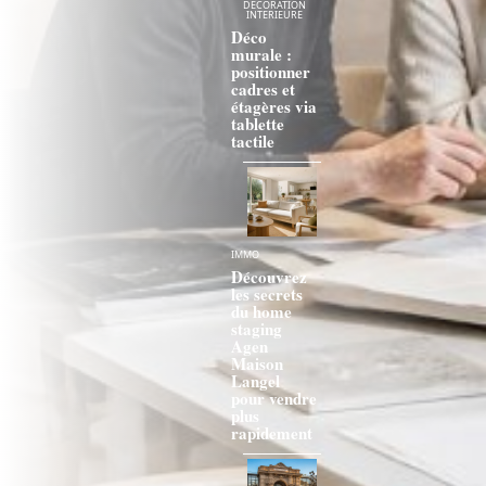
DÉCORATION
INTERIEURE
Déco
murale :
positionner
cadres et
étagères via
tablette
tactile
IMMO
Découvrez
les secrets
du home
staging
Agen
Maison
Langel
pour vendre
plus
rapidement