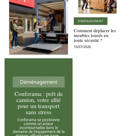
DÉMÉNAGEMENT
Comment déplacer les
meubles lourds en
toute sécurité ?
10/07/2026
Déménagement
Conforama : prêt de
camion, votre allié
pour un transport
sans stress
Conforama se positionne
comme un acteur
incontournable dans le
domaine de l'équipement de la
maison, offrant une large
…